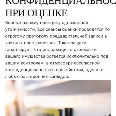
К
О
Н
Ф
И
Д
Е
Н
Ц
И
А
Л
Ь
Н
О
П
Р
И
О
Ц
Е
Н
К
Е
Верные нашему принципу сдержанной
утончённости, все сеансы оценки проводятся по
строгому протоколу предварительной записи в
частных пространствах. Такая защита
гарантирует, что информация о стоимости
вашего имущества остаётся исключительно под
вашим контролем, в атмосфере абсолютной
конфиденциальности и спокойствия, вдали от
любых посторонних взглядов.