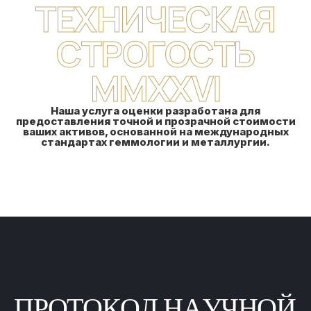
ТЕХНИЧЕСКАЯ
СТРОГОСТЬ
MMXXVI
Наша услуга оценки разработана для
предоставления точной и прозрачной стоимости
ваших активов, основанной на международных
стандартах геммологии и металлургии.
П
Р
О
Т
О
К
О
Л
Н
А
У
Ч
Н
О
Й