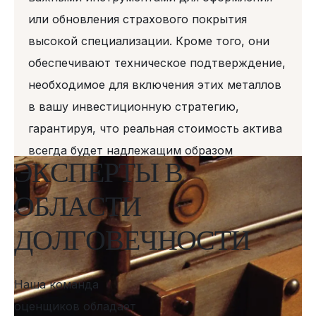
или обновления страхового покрытия
высокой специализации. Кроме того, они
обеспечивают техническое подтверждение,
необходимое для включения этих металлов
в вашу инвестиционную стратегию,
гарантируя, что реальная стоимость актива
всегда будет надлежащим образом
Э
К
С
П
Е
Р
Т
Ы
В
документирована перед третьими
сторонами.
О
Б
Л
А
С
Т
И
Д
О
Л
Г
О
В
Е
Ч
Н
О
С
Т
И
Наша команда
оценщиков обладает