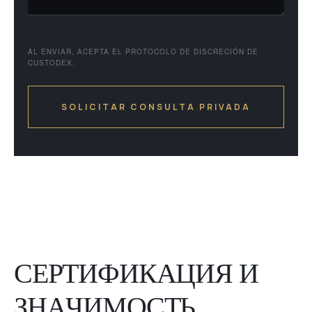
AL ENVIAR, ACEPTA EL PROTOCOLO DE DISCRECIÓN DE
CUSTODEX.
С
Е
Р
Т
И
Ф
И
К
А
Ц
И
Я
И
З
Н
А
Ч
И
М
О
С
Т
Ь