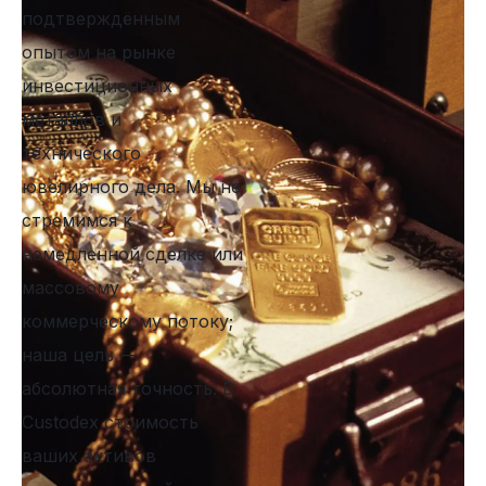
подтверждённым
опытом на рынке
инвестиционных
металлов и
технического
ювелирного дела. Мы не
стремимся к
немедленной сделке или
массовому
коммерческому потоку;
наша цель —
абсолютная точность. В
Custodex стоимость
ваших активов