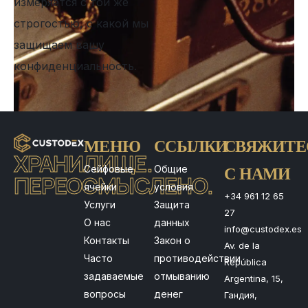
измеряется с той же
строгостью, с какой мы
защищаем вашу
конфиденциальность.
МЕНЮ
ССЫЛКИ
СВЯЖИТЕ
ХРАНИЛИЩЕ.
Сейфовые
Общие
С НАМИ
ПЕРЕОСМЫСЛЕНО.
ячейки
условия
+34 961 12 65
Услуги
Защита
27
О нас
данных
info@custodex.es
Контакты
Закон о
Av. de la
Часто
противодействии
República
задаваемые
отмыванию
Argentina, 15,
вопросы
денег
Гандия,