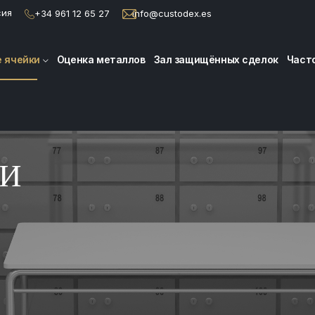
сия
+34 961 12 65 27
info@custodex.es
 ячейки
Оценка металлов
Зал защищённых сделок
Част
КИ