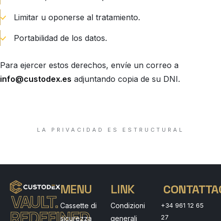
Limitar u oponerse al tratamiento.
Portabilidad de los datos.
Para ejercer estos derechos, envíe un correo a
info@custodex.es
adjuntando copia de su DNI.
LA PRIVACIDAD ES ESTRUCTURAL
MENU
LINK
CONTATTA
VAULT.
Cassette di
Condizioni
+34 961 12 65
REDEFINED.
27
sicurezza
generali