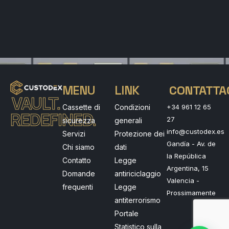
MENU
LINK
CONTATTA
VAULT.
Cassette di
Condizioni
+34 961 12 65
REDEFINED.
27
sicurezza
generali
info@custodex.es
Servizi
Protezione dei
Gandía - Av. de
Chi siamo
dati
la República
Contatto
Legge
Argentina, 15
Domande
antiriciclaggio
Valencia -
frequenti
Legge
Prossimamente
antiterrorismo
Portale
Statistico sulla