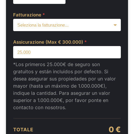
Fatturazione
*
Assicurazione (Max € 300.000)
*
*Los primeros 25.000€ de seguro son
gratuitos y están incluidos por defecto. Si
desea asegurar sus propiedades por un valor
mayor (hasta un máximo de 1.000.000€),
indique la cantidad. Para asegurar un valor
superior a 1.000.000€, por favor ponte en
contacto con nosotros.
0 €
TOTALE