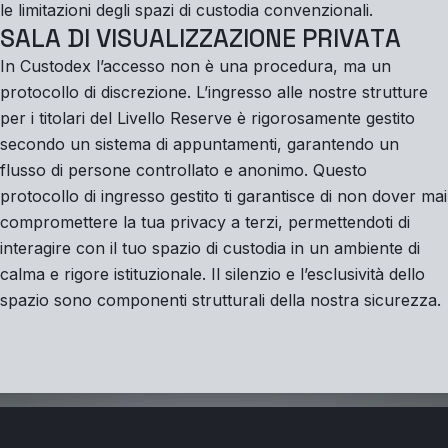
le limitazioni degli spazi di custodia convenzionali.
S
A
L
A
D
I
V
I
S
U
A
L
I
Z
Z
A
Z
I
O
N
E
P
R
I
V
A
T
A
In Custodex l’accesso non è una procedura, ma un
protocollo di discrezione. L’ingresso alle nostre strutture
per i titolari del Livello Reserve è rigorosamente gestito
secondo un sistema di appuntamenti, garantendo un
flusso di persone controllato e anonimo. Questo
protocollo di ingresso gestito ti garantisce di non dover mai
compromettere la tua privacy a terzi, permettendoti di
interagire con il tuo spazio di custodia in un ambiente di
calma e rigore istituzionale. Il silenzio e l’esclusività dello
spazio sono componenti strutturali della nostra sicurezza.