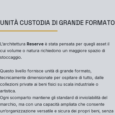
U
N
I
T
À
C
U
S
T
O
D
I
A
D
I
G
R
A
N
D
E
F
O
R
M
A
T
O
L’architettura
Reserve
è stata pensata per quegli asset il
cui volume o natura richiedono un maggiore spazio di
stoccaggio.
Questo livello fornisce unità di grande formato,
tecnicamente dimensionate per ospitare di tutto, dalle
collezioni private ai beni fisici su scala industriale o
artistica.
Ogni scomparto mantiene gli standard di inviolabilità del
marchio, ma con una capacità ampliata che consente
un’organizzazione versatile e sicura dei propri beni, senza