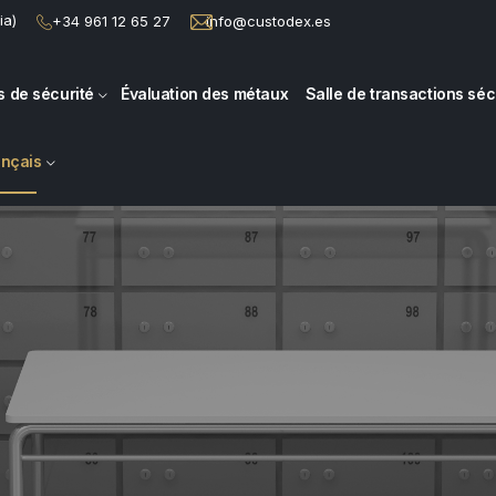
ia)
+34 961 12 65 27
info@custodex.es
s de sécurité
Évaluation des métaux
Salle de transactions sé
ançais