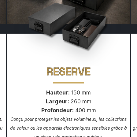
RESERVE
Hauteur:
150 mm
Largeur:
260 mm
Profondeur:
400 mm
t.
Conçu pour protéger les objets volumineux, les collections
du
de valeur ou les appareils électroniques sensibles grâce à
gr
un niveau de protection supérieur.