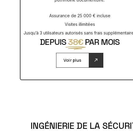
Assurance de 25 000 € incluse
Visites illimitées
Jusqu’à 3 utilisateurs autorisés sans frais supplémentair
DEPUIS
38€
PAR MOIS
Voir plus
I
N
G
É
N
I
E
R
I
E
D
E
L
A
S
É
C
U
R
I