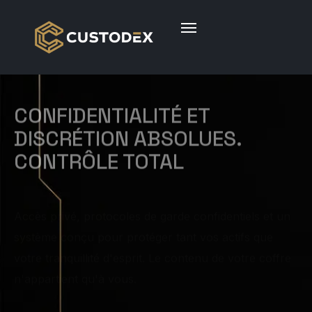
CONFIDENTIALITÉ ET
DISCRÉTION ABSOLUES.
CONTRÔLE TOTAL
Accès privé, protocoles de garde confidentiels et un
système conçu pour protéger tant vos actifs que
votre tranquillité d'esprit. Le contenu de votre coffre
n'appartient qu'à vous.
Architecture de garde