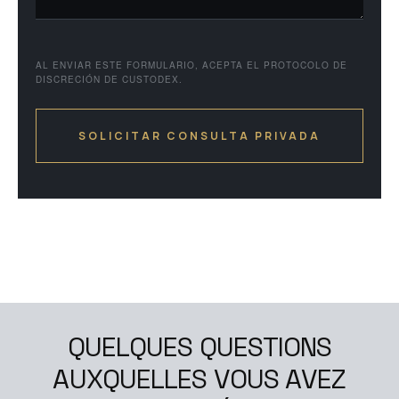
AL ENVIAR ESTE FORMULARIO, ACEPTA EL PROTOCOLO DE
DISCRECIÓN DE CUSTODEX.
Q
U
E
L
Q
U
E
S
Q
U
E
S
T
I
O
N
S
A
U
X
Q
U
E
L
L
E
S
V
O
U
S
A
V
E
Z