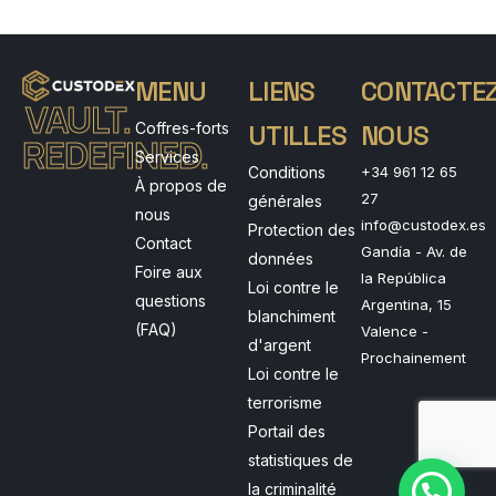
MENU
LIENS
CONTACTEZ
VAULT.
Coffres-forts
UTILLES
NOUS
REDEFINED.
Services
Conditions
+34 961 12 65
À propos de
27
générales
nous
info@custodex.es
Protection des
Contact
Gandía - Av. de
données
Foire aux
la República
Loi contre le
questions
Argentina, 15
blanchiment
(FAQ)
Valence -
d'argent
Prochainement
Loi contre le
terrorisme
Portail des
statistiques de
la criminalité