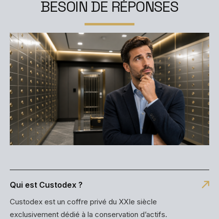
B
E
S
O
I
N
D
E
R
É
P
O
N
S
E
S
Qui est Custodex ?
Custodex est un coffre privé du XXIe siècle
exclusivement dédié à la conservation d’actifs.