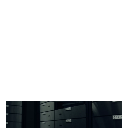
ESSENTIELLE, PAS UNE
OPTION.
Nos tarifs de base sont publics, tandis que les
solutions personnalisées sont élaborées au cas par
cas.
Chaque architecture de conservation peut être
adaptée à la nature de vos actifs, au volume requis et
au niveau de service souhaité.
La discrétion est garantie dès le premier contact.