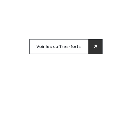
Voir les coffres-forts
CHEZ CUSTODEX, LA
CONFIDENTIALITÉ EST